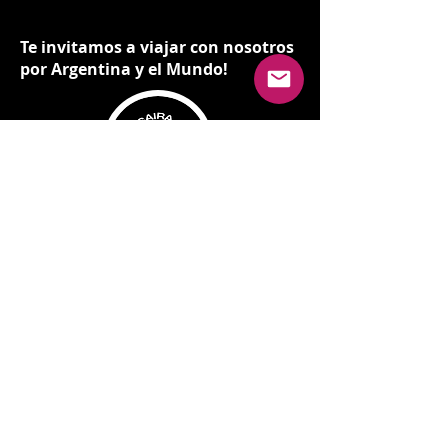
Te invitamos a viajar con nosotros
por Argentina y el Mundo!
Soy Mario Caira, periodista y presentador
de programas de radio y tv.
Pero ante todo un viajero incansable.
"Prefiero un Pasaporte lleno de sellos, a una
casa llena de cosas"
My name is Mario Caira, journalist and TV
and Radio host. But mainly, I´m a
passionate traveller. "I´d rather have a
passport full of stamps than a house full of
stuff".